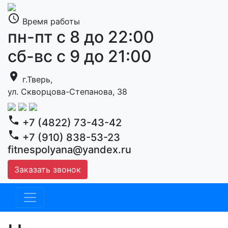
access_time
Время работы
пн-пт с 8 до 22:00
сб-вс с 9 до 21:00
location_on
г.Тверь,
ул. Скворцова-Степанова, 38
phone
+7 (4822) 73-43-42
phone
+7 (910) 838-53-23
fitnespolyana@yandex.ru
Заказать звонок