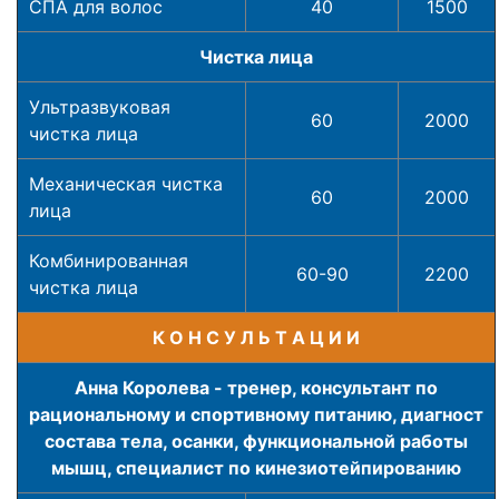
СПА для волос
40
1500
Чистка лица
Ультразвуковая
60
2000
чистка лица
Механическая чистка
60
2000
лица
Комбинированная
60-90
2200
чистка лица
К О Н С У Л Ь Т А Ц И И
Анна Королева -
тренер, консультант по
рациональному и спортивному питанию, диагност
состава тела, осанки, функциональной работы
мышц, специалист по кинезиотейпированию