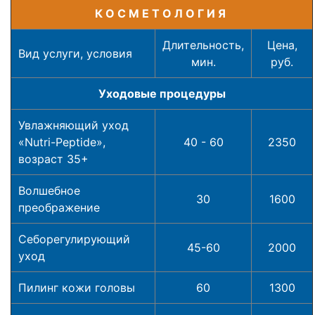
К О С М Е Т О Л О Г И Я
Длительность,
Цена,
Вид услуги, условия
мин.
руб.
Уходовые процедуры
Увлажняющий уход
«Nutri-Peptide»,
40 - 60
2350
возраст 35+
Волшебное
30
1600
преображение
Себорегулирующий
45-60
2000
уход
Пилинг кожи головы
60
1300