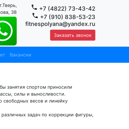
г.Тверь,
phone
+7 (4822) 73-43-42
ова, 38
phone
+7 (910) 838-53-23
fitnespolyana@yandex.ru
Заказать звонок
ет
Вакансии
обы занятия спортом приносили
ассы, силы и выносливости.
р свободных весов и линейку
 различных задач по коррекции фигуры,