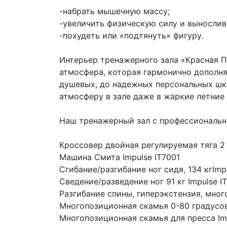
-набрать мышечную массу;
-увеличить физическую силу и вынослив
-похудеть или «подтянуть» фигуру.
Интерьер тренажерного зала «Красная П
атмосфера, которая гармонично дополн
душевых, до надежных персональных шк
атмосферу в зале даже в жаркие летние 
Наш тренажерный зал с профессиональ
Кроссовер двойная регулируемая тяга 2 x
Машина Смита Impulse IT7001
Сгибание/разгибание ног сидя, 134 кгImp
Сведение/разведение ног 91 кг Impulse I
Разгибание спины, гиперэкстензия, мног
Многопозиционная скамья 0-80 градусов 
Многопозиционная скамья для пресса Imp