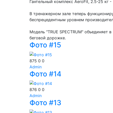
Гантельный комплекс AeroFit, 2.5-25 кг -
В тренажерном зале теперь функциониру
беспрецедентным уровнем производител
Модель "TRUE SPECTRUM" объединяет в 
беговой дорожке.
Фото #15
875
0
0
Admin
Фото #14
876
0
0
Admin
Фото #13