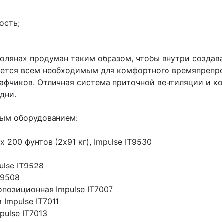
ость;
оляна» продуман таким образом, чтобы внутри создава
яется всем необходимым для комфортного времяпрепро
афчиков. Отличная система приточной вентиляции и 
дни.
ным оборудованием:
 200 фунтов (2х91 кг), Impulse IT9530
ulse IT9528
T9508
опозиционная Impulse IT7007
Impulse IT7011
ulse IT7013