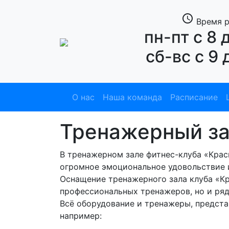
access_time
Время р
пн-пт с 8 
сб-вс с 9 
О нас
Наша команда
Расписание
Тренажерный з
В тренажерном зале фитнес-клуба «Крас
огромное эмоциональное удовольствие 
Оснащение тренажерного зала клуба «Кр
профессиональных тренажеров, но и ряд
Всё оборудование и тренажеры, предста
например: