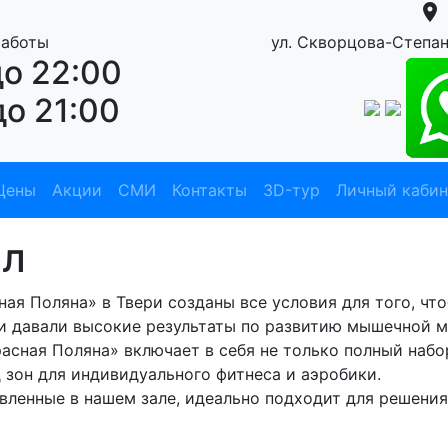
location_on
аботы
ул. Скворцова-Степан
до 22:00
до 21:00
Цены
Акции
СМИ
Контакты
3D-тур
Личный кабин
ал
ная Поляна» в Твери созданы все условия для того, чт
и давали высокие результаты по развитию мышечной м
асная Поляна» включает в себя не только полный набо
 зон для индивидуального фитнеса и аэробики.
вленные в нашем зале, идеально подходит для решения